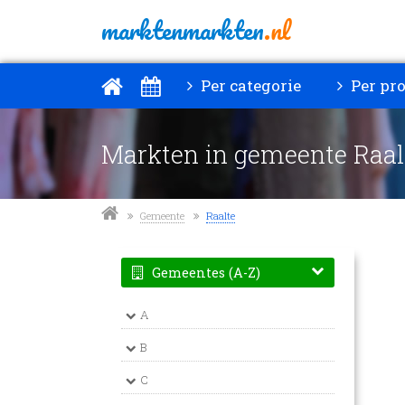
marktenmarkten
.nl
Per categorie
Per pro
Markten in gemeente Raal
Gemeente
Raalte
Gemeentes (A-Z)
A
B
C