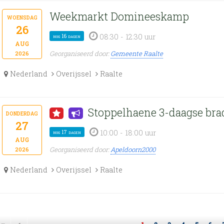
Weekmarkt Domineeskamp
woensdag
26
08:30 - 12:30 uur
nog 16 dagen
aug
Georganiseerd door:
Gemeente Raalte
2026
Nederland
Overijssel
Raalte
Stoppelhaene 3-daagse bra
donderdag
27
10:00 - 18:00 uur
nog 17 dagen
aug
Georganiseerd door:
Apeldoorn2000
2026
Nederland
Overijssel
Raalte