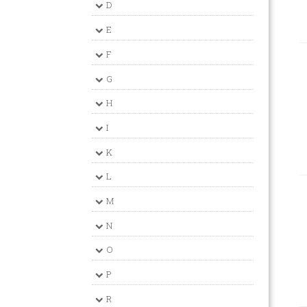
D
E
F
G
H
I
K
L
M
N
O
P
R