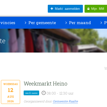
Markt aanmelden
Mijn MM
vincies
Per gemeente
Per maand
P
te
W
Weekmarkt Heino
woensdag
12
08:00 - 12:30 uur
nog 2 dagen
aug
Georganiseerd door:
Gemeente Raalte
2026