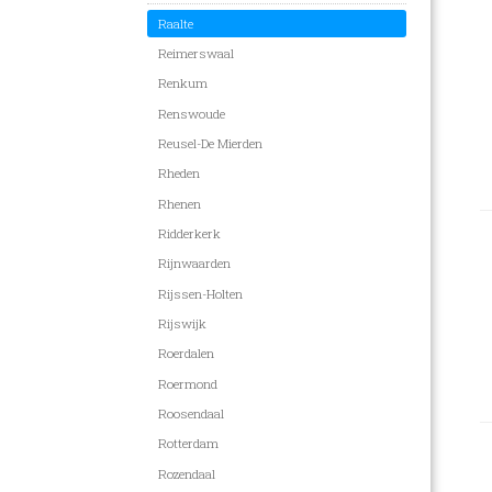
Raalte
Reimerswaal
Renkum
Renswoude
Reusel-De Mierden
Rheden
Rhenen
Ridderkerk
Rijnwaarden
Rijssen-Holten
Rijswijk
Roerdalen
Roermond
Roosendaal
Rotterdam
Rozendaal