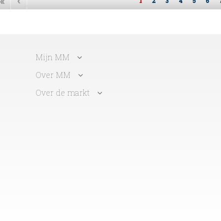
«
‹
1
2
3
4
5
6
Mijn MM
Over MM
Over de markt