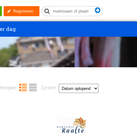
Registreren
er dag
eergave:
Sorteer: