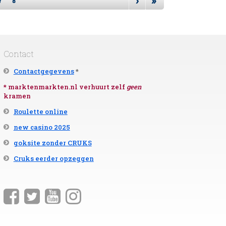
›
»
7
8
Contact
Contactgegevens
*
* marktenmarkten.nl verhuurt zelf
geen
kramen
Roulette online
new casino 2025
goksite zonder CRUKS
Cruks eerder opzeggen