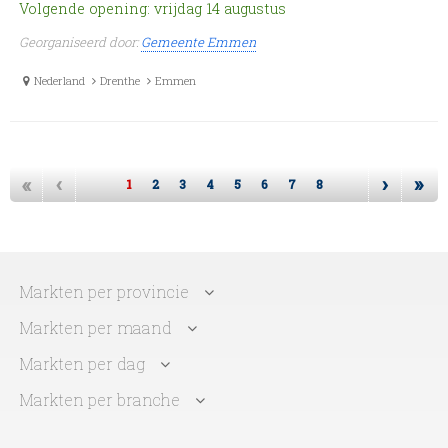
Volgende opening: vrijdag 14 augustus
Georganiseerd door:
Gemeente Emmen
Nederland
Drenthe
Emmen
«
‹
›
»
1
2
3
4
5
6
7
8
Markten per provincie
Markten per maand
Markten per dag
Markten per branche