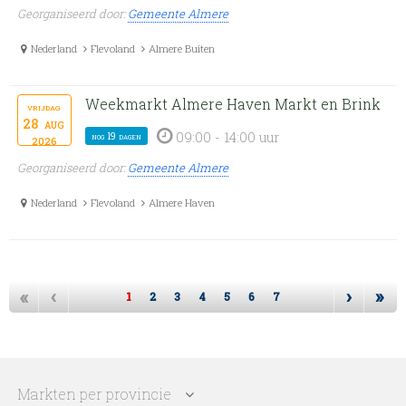
Georganiseerd door:
Gemeente Almere
Nederland
Flevoland
Almere Buiten
Weekmarkt Almere Haven Markt en Brink
vrijdag
28
aug
09:00 - 14:00 uur
nog 19 dagen
2026
Georganiseerd door:
Gemeente Almere
Nederland
Flevoland
Almere Haven
«
‹
›
»
1
2
3
4
5
6
7
Markten per provincie