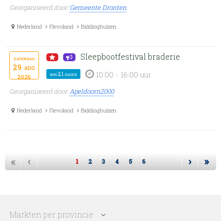
Georganiseerd door:
Gemeente Dronten
Nederland
Flevoland
Biddinghuizen
Sleepbootfestival braderie
zaterdag
29
aug
10:00 - 16:00 uur
nog 21 dagen
2026
Georganiseerd door:
Apeldoorn2000
Nederland
Flevoland
Biddinghuizen
«
‹
›
»
1
2
3
4
5
6
Markten per provincie