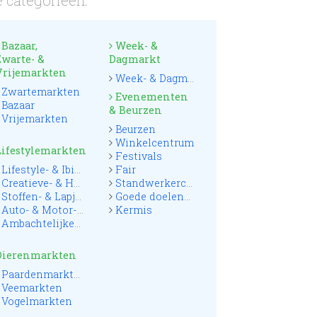
 categorieën:
Bazaar,
Week- &
Zwarte- &
Dagmarkt
Vrijemarkten
Week- & Dagmarkten
Zwartemarkten
Evenementen
Bazaar
& Beurzen
Vrijemarkten
Beurzen
Winkelcentrum
Lifestylemarkten
Festivals
Lifestyle- & Ibizamarkten
Fair
Creatieve- & Hobbymarkten
Standwerkerconcoursen
Stoffen- & Lapjesmarkten
Goede doelenmarkten
Auto- & Motor- & Truckmarkten
Kermis
Ambachtelijke- & Streekmarkten
Dierenmarkten
Paardenmarkten
Veemarkten
Vogelmarkten