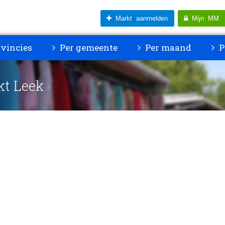
Markt aanmelden
Mijn MM
vincies
Per gemeente
Per maand
P
kt Leek