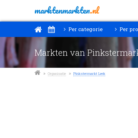
marktenmarkten
.nl
Per categorie
Per pro
Markten van Pinkstermar
Organisatie
Pinkstermarkt Leek