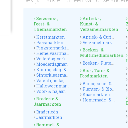
Bekijk markten uit één van onze andere
Seizoens- ,
Antiek- ,
Feest- &
Kunst- &
Themamarkten
Verzamelmarkten
Kerstmarkten
Antiek- & Curiosamarkten
Paasmarkten
Verzamelmarkten
Pinkstermarkten
Boeken- &
Hemelvaartmarkten
Multimediamarkten
Vaderdagmarkten
Boeken- Platen & CD markten
Moederdagmarkten
Koningsdag- & Oranjemarkten
Bio- , Tuin- &
Sinterklaasmarkten
Foodmarkten
Valentijnsdagmarkten
Biologische- & Boerenmarkten
Halloweenmarkten
Planten- & Bloemenmarkten
Voor- & najaarsmarkten
Kaasmarkten
Braderie &
Homemade- & Foodmarkten
Jaarmarkten
Braderieën
Jaarmarkten
Rommel- &