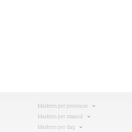
Markten per provincie
Markten per maand
Markten per dag