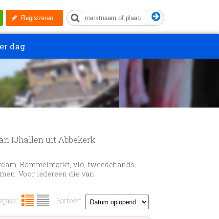
Registreren
er dag
an IJhallen uit Abbekerk
rdam. Rommelmarkt, vlo, tweedehands,
omen. Voor iedereen die van
gave:
Sorteer: