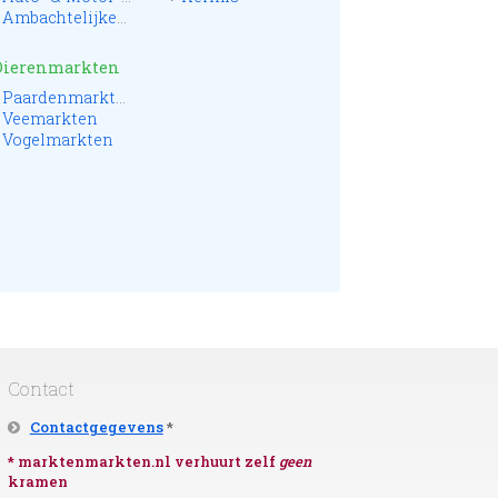
Ambachtelijke- & Streekmarkten
Dierenmarkten
Paardenmarkten
Veemarkten
Vogelmarkten
Contact
Contactgegevens
*
* marktenmarkten.nl verhuurt zelf
geen
kramen