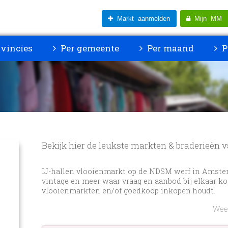
Markt aanmelden
Mijn MM
vincies
Per gemeente
Per maand
P
Bekijk hier de leukste markten & braderieën v
IJ-hallen vlooienmarkt op de NDSM werf in Amste
vintage en meer waar vraag en aanbod bij elkaar k
vlooienmarkten en/of goedkoop inkopen houdt.
Weer