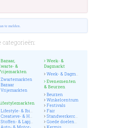
an te melden.
 categorieën:
Bazaar,
Week- &
Zwarte- &
Dagmarkt
Vrijemarkten
Week- & Dagmarkten
Zwartemarkten
Evenementen
Bazaar
& Beurzen
Vrijemarkten
Beurzen
Winkelcentrum
Lifestylemarkten
Festivals
Lifestyle- & Ibizamarkten
Fair
Creatieve- & Hobbymarkten
Standwerkerconcoursen
Stoffen- & Lapjesmarkten
Goede doelenmarkten
Auto- & Motor- & Truckmarkten
Kermis