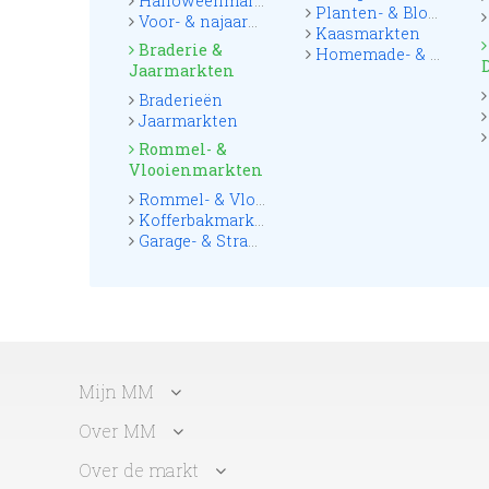
Halloweenmarkten
Planten- & Bloemenmarkten
Voor- & najaarsmarkten
Kaasmarkten
Braderie &
Homemade- & Foodmarkten
Jaarmarkten
Braderieën
Jaarmarkten
Rommel- &
Vlooienmarkten
Rommel- & Vlooienmarkten
Kofferbakmarkten
Garage- & Straatmarkten
Mijn MM
Over MM
Over de markt