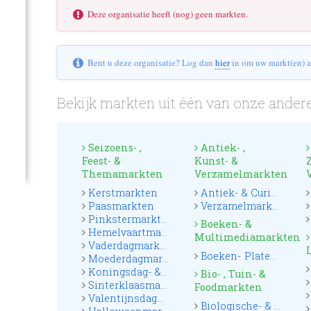
Deze organisatie heeft (nog) geen markten.
Bent u deze organisatie? Log dan
hier
in om uw markt(en) a
Bekijk markten uit één van onze andere
Seizoens- ,
Antiek- ,
Feest- &
Kunst- &
Themamarkten
Verzamelmarkten
Kerstmarkten
Antiek- & Curiosamarkten
Paasmarkten
Verzamelmarkten
Pinkstermarkten
Boeken- &
Hemelvaartmarkten
Multimediamarkten
Vaderdagmarkten
Boeken- Platen & CD markten
Moederdagmarkten
Koningsdag- & Oranjemarkten
Bio- , Tuin- &
Sinterklaasmarkten
Foodmarkten
Valentijnsdagmarkten
Biologische- & Boerenmarkten