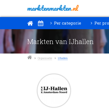
marktenmarkten
.nl
Per categorie
Per pro
Markten van IJhallen
Organisatie
IJhallen