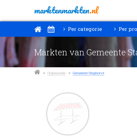
marktenmarkten
.nl
Per categorie
Per pro
Markten van Gemeente St
Organisatie
Gemeente Staphorst