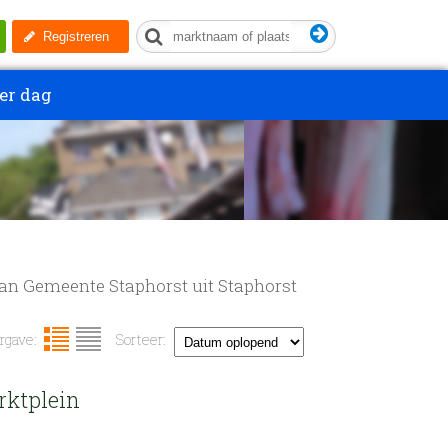
Registreren
er dag
van Gemeente Staphorst uit Staphorst
gave:
Sorteer:
rktplein