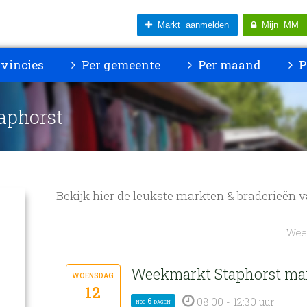
Markt aanmelden
Mijn MM
vincies
Per gemeente
Per maand
P
aphorst
Bekijk hier de leukste markten & braderieën 
Weer
Weekmarkt Staphorst ma
woensdag
12
08:00 - 12:30 uur
nog 6 dagen