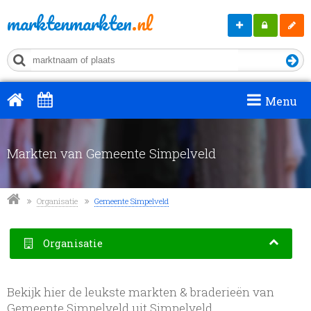
marktenmarkten
.nl
Markt
Mijn
Regis
aanmelden
MM
Menu
Markten van Gemeente Simpelveld
Organisatie
Gemeente Simpelveld
Organisatie
Bekijk hier de leukste markten & braderieën van
Gemeente Simpelveld uit Simpelveld