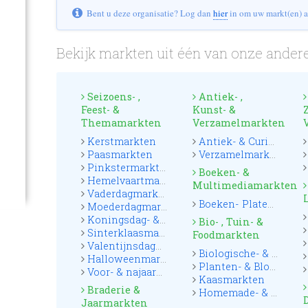
Bent u deze organisatie? Log dan
hier
in om uw markt(en) a
Bekijk markten uit één van onze andere
Seizoens- ,
Antiek- ,
Feest- &
Kunst- &
Themamarkten
Verzamelmarkten
Kerstmarkten
Antiek- & Curiosamarkten
Paasmarkten
Verzamelmarkten
Pinkstermarkten
Boeken- &
Hemelvaartmarkten
Multimediamarkten
Vaderdagmarkten
Boeken- Platen & CD markten
Moederdagmarkten
Koningsdag- & Oranjemarkten
Bio- , Tuin- &
Sinterklaasmarkten
Foodmarkten
Valentijnsdagmarkten
Biologische- & Boerenmarkten
Halloweenmarkten
Planten- & Bloemenmarkten
Voor- & najaarsmarkten
Kaasmarkten
Braderie &
Homemade- & Foodmarkten
Jaarmarkten