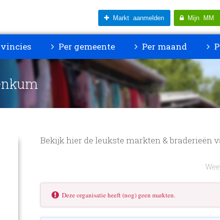
Markt aanmelden
Mijn MM
vincies
Per gemeente
Per maand
P
Renkum
Bekijk hier de leukste markten & braderieë
Weer
Deze organisatie heeft (nog) geen markten.