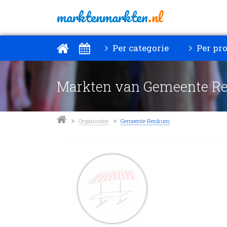
marktenmarkten
.nl
Per categorie
Per pro
Markten van Gemeente 
Organisatie
Gemeente Renkum