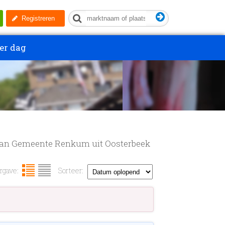
Registreren
er dag
n van Gemeente Renkum uit Oosterbeek
gave:
Sorteer: