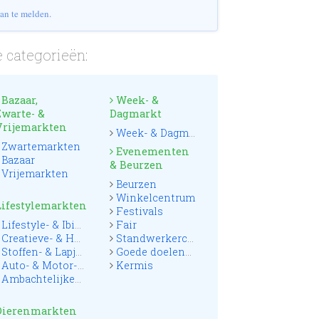
an te melden.
 categorieën:
Bazaar,
Week- &
Zwarte- &
Dagmarkt
Vrijemarkten
Week- & Dagmarkten
Zwartemarkten
Evenementen
Bazaar
& Beurzen
Vrijemarkten
Beurzen
Winkelcentrum
Lifestylemarkten
Festivals
Lifestyle- & Ibizamarkten
Fair
Creatieve- & Hobbymarkten
Standwerkerconcoursen
Stoffen- & Lapjesmarkten
Goede doelenmarkten
Auto- & Motor- & Truckmarkten
Kermis
Ambachtelijke- & Streekmarkten
Dierenmarkten