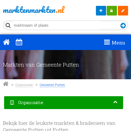
marktenmarkten
.nl
Markt
Mijn
Regis
aanmelden
MM
Menu
Markten van Gemeente Putten
Organisatie
Gemeente Putten
Organisatie
Bekijk hier de leukste markten & braderieën van
Gemeente Putten uit Putten