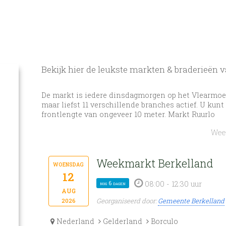
Bekijk hier de leukste markten & braderieën 
De markt is iedere dinsdagmorgen op het Vlearmoes
maar liefst 11 verschillende branches actief. U ku
frontlengte van ongeveer 10 meter. Markt Ruurlo
Weer
Weekmarkt Berkelland
woensdag
12
08:00 - 12:30 uur
nog 6 dagen
aug
Georganiseerd door:
Gemeente Berkelland
2026
Nederland
Gelderland
Borculo