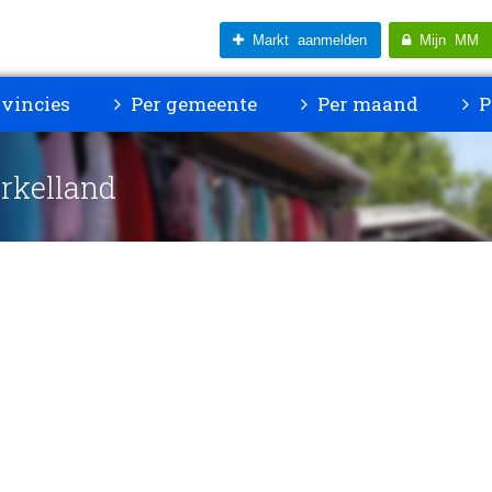
Markt aanmelden
Mijn MM
vincies
Per gemeente
Per maand
P
rkelland