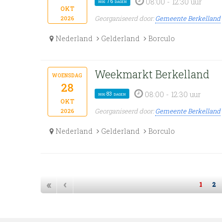
08:00 - 12:30 uur
nog 76 dagen
okt
Georganiseerd door:
Gemeente Berkelland
2026
Nederland
Gelderland
Borculo
Weekmarkt Berkelland
woensdag
28
08:00 - 12:30 uur
nog 83 dagen
okt
Georganiseerd door:
Gemeente Berkelland
2026
Nederland
Gelderland
Borculo
«
‹
1
2