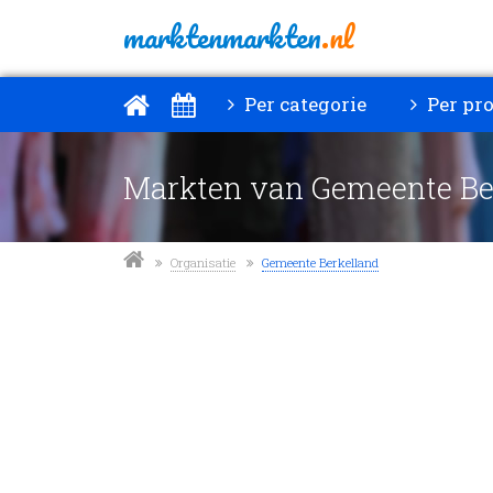
marktenmarkten
.nl
Per categorie
Per pro
Markten van Gemeente Be
Organisatie
Gemeente Berkelland