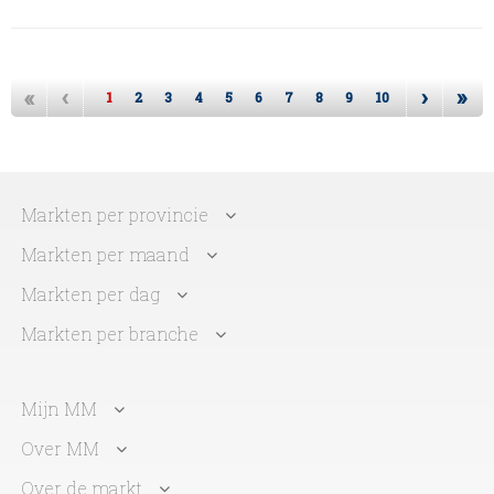
«
‹
›
»
1
2
3
4
5
6
7
8
9
10
Markten per provincie
Markten per maand
Markten per dag
Markten per branche
Mijn MM
Over MM
Over de markt