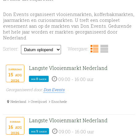
Don Events organiseert vlooienmarkten, kofferbakmarkten,
jaarmarkten en curiosamarkten. U treft een compleet
evenement aan op de markten van Don Events. Gedurende
het hele jaar worden er markten georganiseerd door
Nederland.
Sorteer:
Weergave:
Langste Vlooienmarkt Nederland
zaterdag
15
aug
09:00 - 16:00 uur
nog 8 dagen
2026
Georganiseerd door:
Don Events
Nederland
Overijssel
Enschede
Langste Vlooienmarkt Nederland
zondag
16
aug
09:00 - 16:00 uur
nog 9 dagen
2026