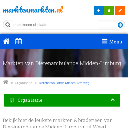
marktenmarkten
.nl
Markt
Mijn
Regis
aanmelden
MM
Menu
Markten van Dierenambulance Midden-Limburg
Organisatie
Dierenambulance Midden-Limburg
Organisatie
Bekijk hier de leukste markten & braderieën van
Dierenambulance Midden-Limburg uit Weert