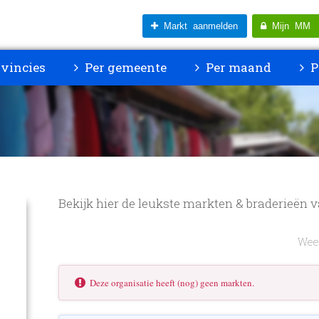
Markt aanmelden
Mijn MM
vincies
Per gemeente
Per maand
P
Bekijk hier de leukste markten & braderieën
Weer
Deze organisatie heeft (nog) geen markten.