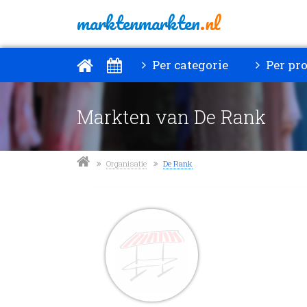
marktenmarkten
.nl
Per categorie
Per pro
Markten van De Rank
Organisatie
De Rank