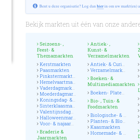
Bent u deze organisatie? Log dan
hier
in om uw markt(en) a
Bekijk markten uit één van onze andere
Seizoens- ,
Antiek- ,
Feest- &
Kunst- &
Themamarkten
Verzamelmarkten
Kerstmarkten
Antiek- & Curiosamarkten
Paasmarkten
Verzamelmarkten
Pinkstermarkten
Boeken- &
Hemelvaartmarkten
Multimediamarkten
Vaderdagmarkten
Boeken- Platen & CD markten
Moederdagmarkten
Koningsdag- & Oranjemarkten
Bio- , Tuin- &
Sinterklaasmarkten
Foodmarkten
Valentijnsdagmarkten
Biologische- & Boerenmarkten
Halloweenmarkten
Planten- & Bloemenmarkten
Voor- & najaarsmarkten
Kaasmarkten
Braderie &
Homemade- & Foodmarkten
Jaarmarkten