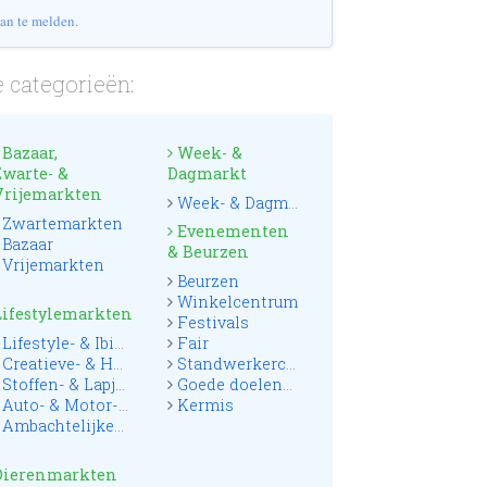
an te melden.
 categorieën:
Bazaar,
Week- &
Zwarte- &
Dagmarkt
Vrijemarkten
Week- & Dagmarkten
Zwartemarkten
Evenementen
Bazaar
& Beurzen
Vrijemarkten
Beurzen
Winkelcentrum
Lifestylemarkten
Festivals
Lifestyle- & Ibizamarkten
Fair
Creatieve- & Hobbymarkten
Standwerkerconcoursen
Stoffen- & Lapjesmarkten
Goede doelenmarkten
Auto- & Motor- & Truckmarkten
Kermis
Ambachtelijke- & Streekmarkten
Dierenmarkten