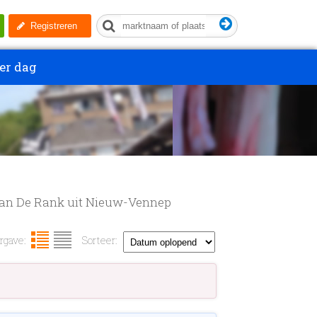
Registreren
er dag
 van De Rank uit Nieuw-Vennep
gave:
Sorteer: