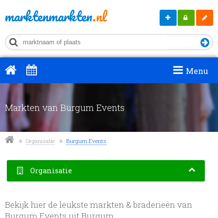
marktenmarkten
.nl
Markt
Mijn
Regis
aanmelden
MM
Menu
Markten van Burgum Events
Organisatie
Burgum Events
Organisatie
Bekijk hier de leukste markten & braderieën van
Burgum Events uit Burgum