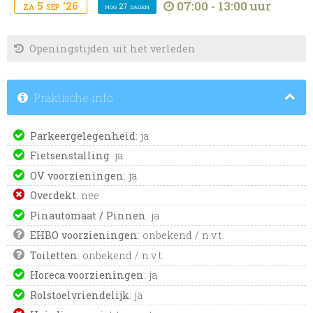
07:00 - 13:00 uur
za 5 sep '26
nog 27 dagen
Openingstijden uit het verleden
Praktische info
Parkeergelegenheid
: ja
Fietsenstalling
: ja
OV voorzieningen
: ja
Overdekt
: nee
Pinautomaat / Pinnen
: ja
EHBO voorzieningen
: onbekend / n.v.t.
Toiletten
: onbekend / n.v.t.
Horeca voorzieningen
: ja
Rolstoelvriendelijk
: ja