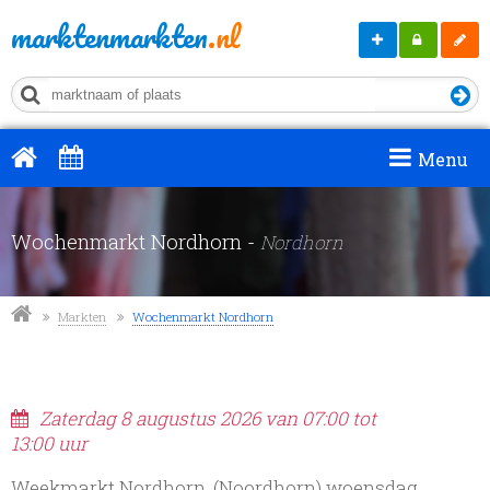
marktenmarkten
.nl
Markt
Mijn
Regis
aanmelden
MM
Menu
Wochenmarkt Nordhorn -
Nordhorn
Markten
Wochenmarkt Nordhorn
Zaterdag 8 augustus 2026 van 07:00 tot
13:00 uur
Weekmarkt Nordhorn, (Noordhorn) woensdag