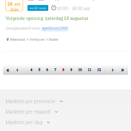
28
aug
10:00 - 18:00 uur
nog 22 dagen
2026
Volgende opening: zaterdag 29 augustus
Georganiseerd door:
Apeldoorn2000
Nederland
Overijssel
Raalte
«
‹
›
»
4
5
6
7
8
9
10
11
12
Markten per provincie
Markten per maand
Markten per dag