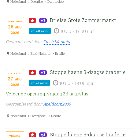
Nederland
Drenthe
Dwingeloo
Brielse Grote Zommermarkt
woensdag
26
aug
10:00 - 17:00 uur
nog 20 dagen
2026
Georganiseerd door:
Fresh Markets
Nederland
Zuid-Holland
Brielle
Stoppelhaene 3-daagse braderie
donderdag
27
aug
10:00 - 18:00 uur
nog 21 dagen
2026
Volgende opening: vrijdag 28 augustus
Georganiseerd door:
Apeldoorn2000
Nederland
Overijssel
Raalte
Stoppelhaene 3-daagse braderie
vrijdag