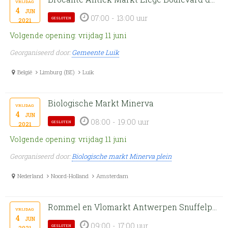
vrijdag
4
jun
07:00 - 13:00 uur
gesloten
2021
Volgende opening: vrijdag 11 juni
Georganiseerd door:
Gemeente Luik
België
Limburg (BE)
Luik
Biologische Markt Minerva
vrijdag
4
jun
08:00 - 19:00 uur
gesloten
2021
Volgende opening: vrijdag 11 juni
Georganiseerd door:
Biologische markt Minerva plein
Nederland
Noord-Holland
Amsterdam
Rommel en Vlomarkt Antwerpen Snuffelpaleis
vrijdag
4
jun
09:00 - 17:00 uur
gesloten
2021