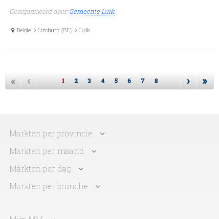
Georganiseerd door:
Gemeente Luik
België
Limburg (BE)
Luik
«
‹
›
»
1
2
3
4
5
6
7
8
Markten per provincie
Markten per maand
Markten per dag
Markten per branche