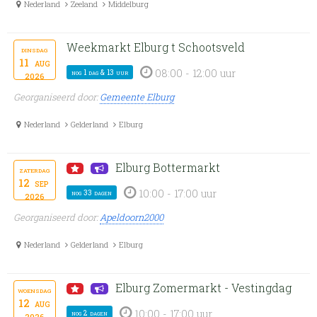
Nederland
Zeeland
Middelburg
Weekmarkt Elburg t Schootsveld
dinsdag
11
aug
08:00 - 12:00 uur
nog 1 dag & 13 uur
2026
Georganiseerd door:
Gemeente Elburg
Nederland
Gelderland
Elburg
Elburg Bottermarkt
zaterdag
12
sep
10:00 - 17:00 uur
nog 33 dagen
2026
Georganiseerd door:
Apeldoorn2000
Nederland
Gelderland
Elburg
Elburg Zomermarkt - Vestingdag
woensdag
12
aug
10:00 - 17:00 uur
nog 2 dagen
2026